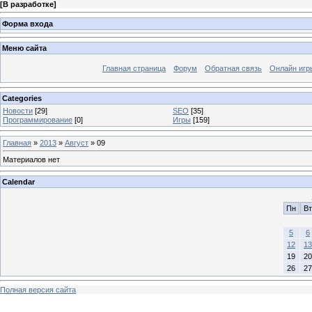
[
В разработке
]
Форма входа
Меню сайта
Главная страница
Форум
Обратная связь
Онлайн игр
Categories
Новости
[29]
SEO
[35]
Программирование
[0]
Игры
[159]
Главная
»
2013
»
Август
»
09
Материалов нет
Calendar
Пн
Вт
5
6
12
13
19
20
26
27
Полная версия сайта